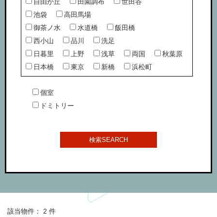
自由が丘
田園調布
世田谷
池袋
高田馬場
御茶ノ水
水道橋
飯田橋
西小山
品川
洗足
日暮里
上野
浅草
両国
秋葉原
日本橋
東京
新橋
浜松町
個室
ドミトリー
該当物件： 2 件