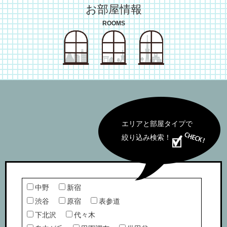
お部屋情報
ROOMS
エリアと部屋タイプで
絞り込み検索！
中野
新宿
渋谷
原宿
表参道
下北沢
代々木